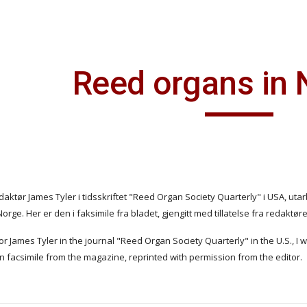
ip to main content
Skip to navigat
Reed organs in
daktør James Tyler i tidsskriftet "Reed Organ Society Quarterly" i USA, uta
 Norge. Her er den i faksimile fra bladet, gjengitt med tillatelse fra redaktør
or James Tyler in the journal "Reed Organ Society Quarterly" in the U.S., I w
 in facsimile from the magazine, reprinted with permission from the editor.