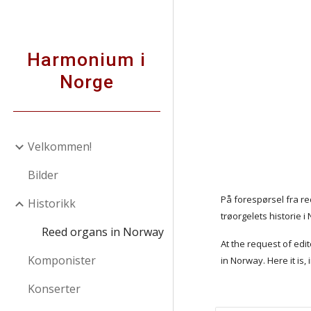
Sk
Harmonium i
Norge
Velkommen!
Bilder
På forespørsel fra re
Historikk
trøorgelets historie i
Reed organs in Norway
At the request of edit
Komponister
in Norway. Here it is,
Konserter