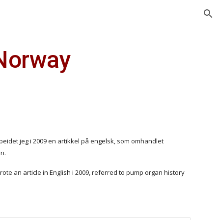
ion
 Norway
rbeidet jeg i 2009 en artikkel på engelsk, som omhandlet 
en.
rote an article in English i 2009, referred to pump organ history 